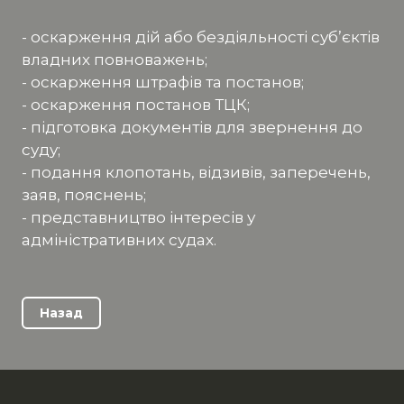
- оскарження дій або бездіяльності суб’єктів
владних повноважень;
- оскарження штрафів та постанов;
- оскарження постанов ТЦК;
- підготовка документів для звернення до
суду;
- подання клопотань, відзивів, заперечень,
заяв, пояснень;
- представництво інтересів у
адміністративних судах.
Назад